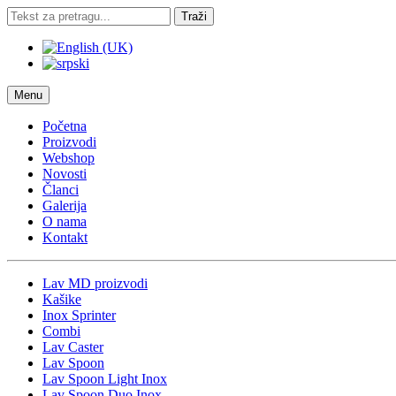
Traži
Menu
Početna
Proizvodi
Webshop
Novosti
Članci
Galerija
O nama
Kontakt
Lav MD proizvodi
Kašike
Inox Sprinter
Combi
Lav Caster
Lav Spoon
Lav Spoon Light Inox
Lav Spoon Duo Inox