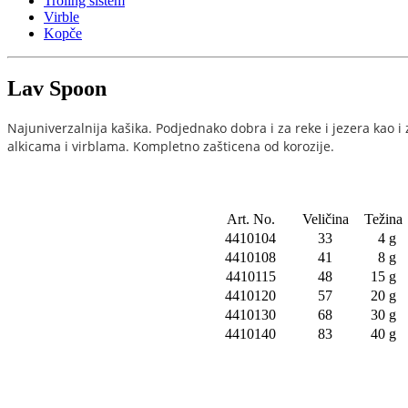
Troling sistem
Virble
Kopče
Lav Spoon
Najuniverzalnija kašika. Podjednako dobra i za reke i jezera kao 
alkicama i virblama. Kompletno zašticena od korozije.
Art. No.
Veličina
Težina
4410104
33
4 g
4410108
41
8 g
4410115
48
15 g
4410120
57
20 g
4410130
68
30 g
4410140
83
40 g