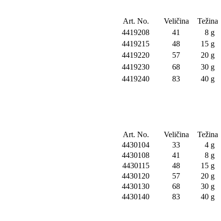
Art. No.
Veličina
Težina
4419208
41
8 g
4419215
48
15 g
4419220
57
20 g
4419230
68
30 g
4419240
83
40 g
Art. No.
Veličina
Težina
4430104
33
4 g
4430108
41
8 g
4430115
48
15 g
4430120
57
20 g
4430130
68
30 g
4430140
83
40 g