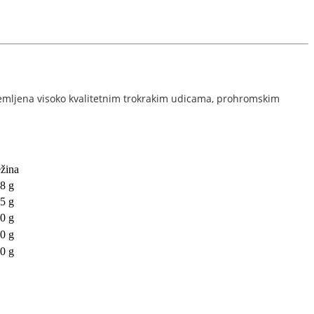
opremljena visoko kvalitetnim trokrakim udicama, prohromskim
žina
8 g
5 g
0 g
0 g
0 g