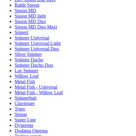
Rattle Spoon
Spoon MD
Spoon MD light
Spoon MD Duo
Spoon MD Duo Maxi
Spineri
Spinner Universal
Spinner Universal Light
Spinner Universal Duo
Silver Spinner
Spinner Dacho
Spinner Dacho Duo
Lav Spinner
Willow Leaf
Metal Fish
Metal Fish - Universal
Metal Fish - Willow Leaf
Spinnerbait
Glavinjare
Trgec
Strune
Super Line
Dyneema
Dodatna Oprema