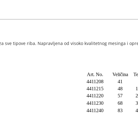
i za sve tipove riba. Napravljena od visoko kvalitetnog mesinga i 
Art. No.
Veličina
Te
4411208
41
4411215
48
1
4411220
57
2
4411230
68
3
4411240
83
4